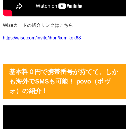
Wiseカードの紹介リンクはこちら
https://wise.com/invite/ihpn/kumikok68
基本料０円で携帯番号が持てて、しか
も海外でSMSも可能！ povo（ポヴ
ォ）の紹介！