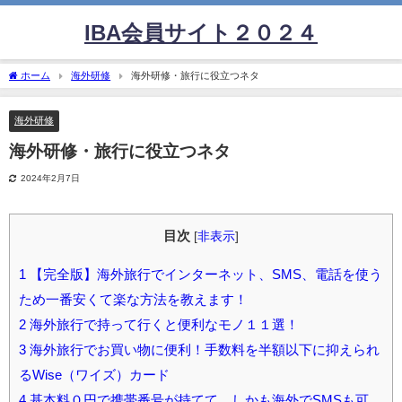
IBA会員サイト２０２４
ホーム
海外研修
海外研修・旅行に役立つネタ
海外研修
海外研修・旅行に役立つネタ
2024年2月7日
目次
[
非表示
]
1
【完全版】海外旅行でインターネット、SMS、電話を使う
ため一番安くて楽な方法を教えます！
2
海外旅行で持って行くと便利なモノ１１選！
3
海外旅行でお買い物に便利！手数料を半額以下に抑えられ
るWise（ワイズ）カード
4
基本料０円で携帯番号が持てて、しかも海外でSMSも可