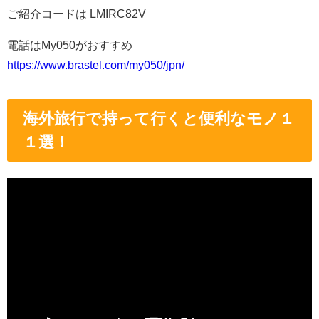
ご紹介コードは LMIRC82V
電話はMy050がおすすめ
https://www.brastel.com/my050/jpn/
海外旅行で持って行くと便利なモノ１
１選！