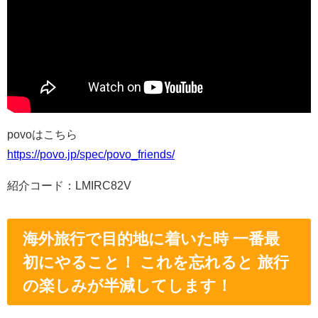
povoはこちら
https://povo.jp/spec/povo_friends/
紹介コード：
LMIRC82V
海外旅行で目的地に着いた時 一番最
初にやること！ これを忘れると 旅行
の楽しみが半減してします！