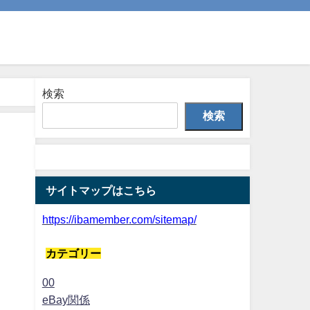
検索
検索
サイトマップはこちら
https://ibamember.com/sitemap/
カテゴリー
00
eBay関係