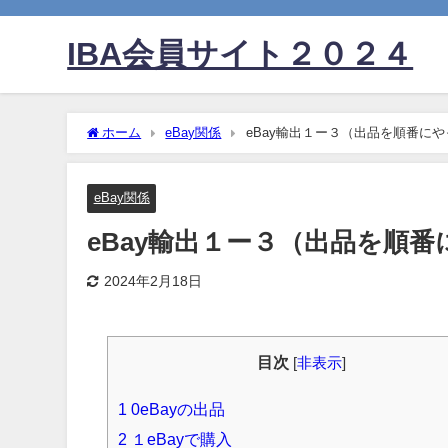
IBA会員サイト２０２４
ホーム
eBay関係
eBay輸出１ー３（出品を順番に
eBay関係
eBay輸出１ー３（出品を順
2024年2月18日
目次
[
非表示
]
1
0eBayの出品
2
１eBayで購入