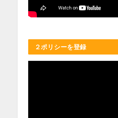
２ポリシーを登録