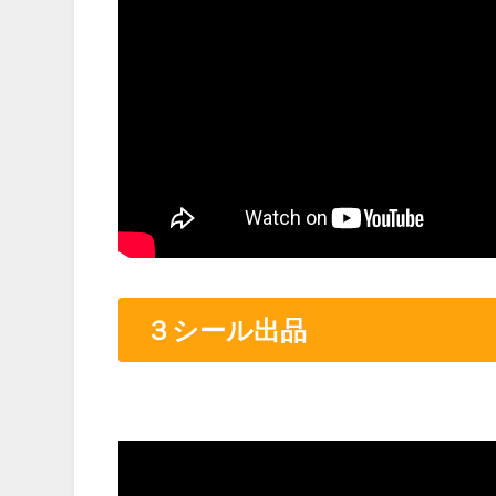
３シール出品