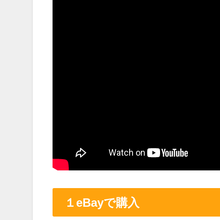
１eBayで購入