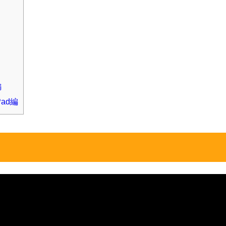
編
ad編