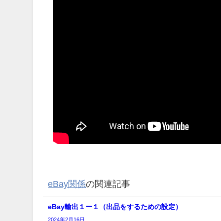
eBay関係
の関連記事
eBay輸出１ー１（出品をするための設定）
2024年2月16日