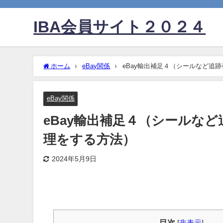
IBA会員サイト２０２４
ホーム
eBay関係
eBay輸出補足４（シールなど
eBay関係
eBay輸出補足４（シールな
理をする方法）
2024年5月9日
目次
[
非表示
]